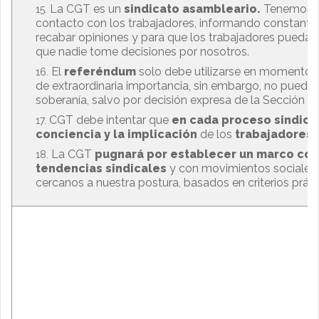
La CGT es un
sindicato asambleario.
Tenemos v
contacto con los trabajadores, informando constantem
recabar opiniones y para que los trabajadores puedan 
que nadie tome decisiones por nosotros.
El
referéndum
solo debe utilizarse en momentos
de extraordinaria importancia, sin embargo, no puede s
soberanía, salvo por decisión expresa de la Sección Si
CGT debe intentar que
en cada proceso sindica
conciencia y la implicación
de los
trabajadores
e
La CGT
pugnará por establecer un marco com
tendencias sindicales
y con movimientos sociales 
cercanos a nuestra postura, basados en criterios prá