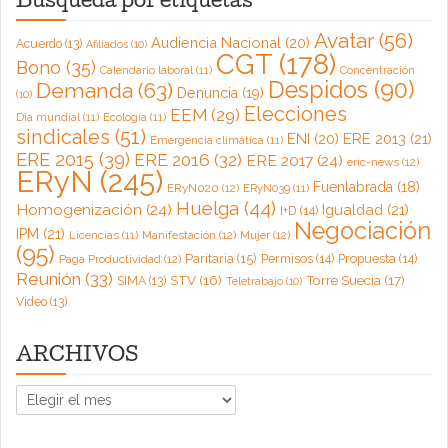
Búsqueda por etiquetas
Avatar
(56)
Audiencia Nacional
(20)
Acuerdo
(13)
Afiliados
(10)
CGT
(178)
Bono
(35)
Calendario laboral
(11)
Concentración
Despidos
(90)
Demanda
(63)
Denuncia
(19)
(10)
Elecciones
EEM
(29)
Día mundial
(11)
Ecología
(11)
sindicales
(51)
ENI
(20)
ERE 2013
(21)
Emergencia climática
(11)
ERE 2015
(39)
ERE 2016
(32)
ERE 2017
(24)
eric-news
(12)
ERyN
(245)
Fuenlabrada
(18)
ERyN020
(12)
ERyN039
(11)
Huelga
(44)
Homogenización
(24)
Igualdad
(21)
I+D
(14)
Negociación
IPM
(21)
Licencias
(11)
Manifestación
(12)
Mujer
(12)
(95)
Paritaria
(15)
Permisos
(14)
Propuesta
(14)
Paga Productividad
(12)
Reunión
(33)
Torre Suecia
(17)
STV
(16)
SIMA
(13)
Teletrabajo
(10)
Video
(13)
ARCHIVOS
ARCHIVOS