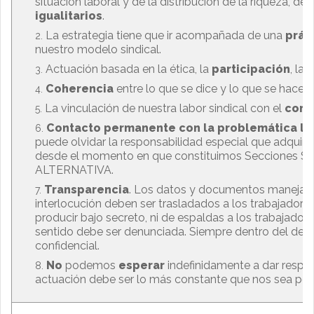
situación laboral y de la distribución de la riqueza, d
igualitarios
.
La estrategia tiene que ir acompañada de una
prác
nuestro modelo sindical.
Actuación basada en la ética, la
participación
, la
t
Coherencia
entre lo que se dice y lo que se hace.
La vinculación de nuestra labor sindical con el
comp
Contacto permanente con la problemática lab
puede olvidar la responsabilidad especial que adquiri
desde el momento en que constituimos Secciones Si
ALTERNATIVA.
Transparencia
. Los datos y documentos manejado
interlocución deben ser trasladados a los trabajadore
producir bajo secreto, ni de espaldas a los trabajador
sentido debe ser denunciada. Siempre dentro del deb
confidencial.
No
podemos
esperar
indefinidamente a dar respue
actuación debe ser lo más constante que nos sea posi