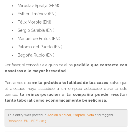
Miroslav Spralja (EEM)
Esther Jiménez (ENI)
Félix Morote (ENI)
Sergio Sarabia (ENI)
Manuel de Frutos (ENI)
Paloma del Puerto (ENI)
Begoña Rubio (ENI)
Por favor, si conocéis a alguno de ellos
pedidle que contacte con
nosotros a la mayor brevedad
.
Pensamos que
en la práctica totalidad de los casos
, salvo que
el afectado haya accedido a un empleo adecuado durante este
tiempo,
la reincorporación a la compañía puede resultar
tanto laboral como económicamente beneficiosa
.
This entry was posted in
Acción sindical
,
Empleo
,
Nota
and tagged
Despidos
,
ENI
,
ERE 2013
.