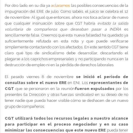
Por otro lado, en su día ya
aclaramos
las posibles consecuencias de la
impugnación del ERE de julio. Como sabéis, el juicio se celebra el 12
de noviembre. Al igual que entonces, ahora nos toca aclarar de nuevo
que cualquier insinuación sobre que CGT habría
evitado la salida
voluntaria de compañeros que deseaban pasar a INDRA
es
sencillamente falsa. Creemos que esta nueva falsedad ha quedado ya
suficientemente refutada en esta nota y que puede verificarse
simplemente contactando con los afectados. En este sentido CGT tiene
claro qué tipo de sindicalismo debe desarrollar, descartando el
plegarse a los caprichos empresariales y no participando nunca en la
destrucción de empleo ni en la pérdida de derechos laborales.
El pasado viernes 8 de noviembre
se inició el periodo de
consultas sobre el nuevo ERE
en ENI. Los
representantes de
CGT
que se personaron en la reunión
fueron expulsados
por los
presentes (la Dirección y otras fuerzas sindicales) en su deseo de no
tener nadie que pueda hacer visible cómo se deshacen de un nuevo
grupo de compañeros.
CGT utilizará todos los recursos legales a nuestro alcance
para participar en el proceso negociador y en su caso
minimizar las consecuencias que este nuevo ERE
pueda tener