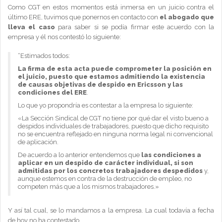
Como CGT en estos momentos está inmersa en un juicio contra el
último ERE, tuvimos que ponernos en contacto con
el abogado que
lleva el caso
para saber si se podía firmar este acuerdo con la
empresa y él nos contestó lo siguiente:
“Estimados todos:
La firma de esta acta puede comprometer la posición en
el juicio, puesto que estamos admitiendo la existencia
de causas objetivas de despido en Ericsson y las
condiciones del ERE
.
Lo que yo propondría es contestar a la empresa lo siguiente:
«La Sección Sindical de CGT no tiene por qué dar el visto bueno a
despidos individuales de trabajadores, puesto que dicho requisito
no se encuentra reflejado en ninguna norma legal ni convencional
de aplicación.
De acuerdo a lo anterior entendemos que
las condiciones a
aplicar en un despido de carácter individual, si son
admitidas por los concretos trabajadores despedidos
y,
aunque estemos en contra de la destrucción de empleo, no
competen más que a los mismos trabajadores.»
Y así tal cual, se lo mandamos a la empresa. La cual todavía a fecha
de hoy no ha contestado.