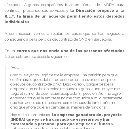
afectados. Algunos compañeros tuvieron ofertas de INDRA para
continuar prestando sus servicios y
la Dirección propuso a la
R.L.T. la firma de un acuerdo permitiendo estos despidos
individuales.
A continuación vamos a relatar los pasos que se han seguido a
consecuencia de la pérdida del contrato de ONO en Barcelona.
En un
correo que nos envío una de las personas afectadas
(10 de octubre), se decía lo siguiente:
“Hola
Creo que ayer os llegó desde la empresa una petición para que
confirmarais que estabais de acuerdo en realizar dos despidos
objetivos del contrato de ONO. Digo «creo», porque desde la
empresa aun no he obtenido respuesta alguna, aunque ayer me
llegó el rumor de que habían aceptado mi petición. Aun no logro
entender por qué la empresa no me comunica a mi directamente
que han aceptado mi petición, pero después de tantos años no
creo que ahora quieran cambiar su manera de funcionar.
Hoy me ha comunicado
la empresa ganadora del proyecto
(INDRA) que ya se ha cansado de esperarnos y han
contratado a personal para que empiece el lunes
a
trabajar en el puesto que me estaban guardando.