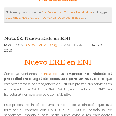
This entry was posted in
Acción sindical
,
Empleo
,
Legal
,
Nota
and tagged
Audiencia Nacional
,
CGT
,
Demanda
,
Despidos
,
ERE 2013
.
Nota 62: Nuevo ERE en ENI
POSTED ON
11 NOVIEMBRE, 2013
UPDATED ON
8 FEBRERO,
2018
Nuevo ERE en ENI
Como ya veníamos
anunciando
,
la empresa ha iniciado el
procedimiento legal de consultas para un nuevo ERE
, que
esta vez afecta a los trabajadores de
ENI
que prestan sus servicios en
el proyecto de CABLEUROPA, SAU (relacionado con ONO en
Barcelona) y en otro proyecto con ENDESA.
Este proceso se inició con una maniobra de la dirección que, tras
terminar el contrato con CABLEUROPA, SAU el pasado 22 de
septiembre, mandó a casa hasta nuevo aviso a los trabajadores