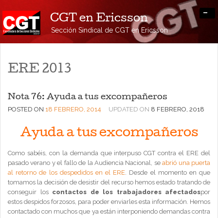
-
CGT en Ericsson
Sección Sindical de CGT en Ericsson
ERE 2013
Nota 76: Ayuda a tus excompañeros
POSTED ON
18 FEBRERO, 2014
UPDATED ON
8 FEBRERO, 2018
Ayuda a tus excompañeros
Como sabéis, con la demanda que interpuso CGT contra el ERE del
pasado verano y el fallo de la Audiencia Nacional, se
abrió una puerta
al retorno de los despedidos en el ERE
. Desde el momento en que
tomamos la decisión de desistir del recurso hemos estado tratando de
conseguir los
contactos de los trabajadores afectados
por
estos despidos forzosos, para poder enviarles esta información. Hemos
contactado con muchos que ya están interponiendo demandas contra