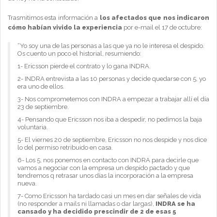
Trasmitimos esta información a
los afectados que nos indicaron
cómo habían vivido la experiencia
por e-mail el 17 de octubre:
“Yo soy una de las personas a las que ya no le interesa el despido.
Os cuento un poco el historial, resumiendo:
1- Ericsson pierde el contrato y lo gana INDRA.
2- INDRA entrevista a las 10 personas y decide quedarse con 5, yo
era uno de ellos.
3- Nos comprometemos con INDRA a empezar a trabajar allí el día
23 de septiembre.
4- Pensando que Ericsson nos iba a despedir, no pedimos la baja
voluntaria.
5- El viernes 20 de septiembre, Ericsson no nos despide y nos dice
lo del permiso retribuido en casa.
6- Los 5, nos ponemos en contacto con INDRA para decirle que
vamos a negociar con la empresa un despido pactado y que
tendremos q retrasar unos días la incorporación a la empresa
nueva.
7- Como Ericsson ha tardado casi un mes en dar señales de vida
(no responder a mails ni llamadas o dar largas),
INDRA se ha
cansado y ha decidido prescindir de 2 de esas 5