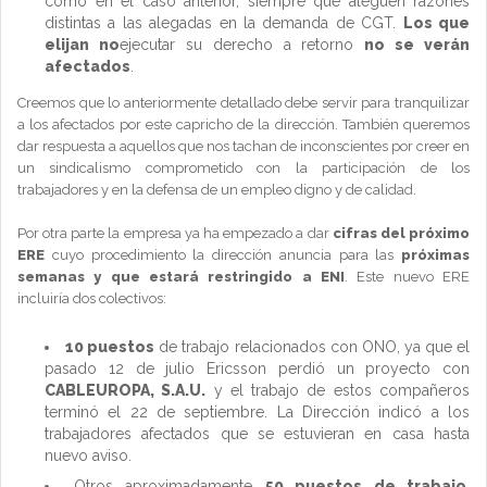
como en el caso anterior, siempre que aleguen razones
distintas a las alegadas en la demanda de CGT.
Los que
elijan no
ejecutar su derecho a retorno
no se verán
afectados
.
Creemos que lo anteriormente detallado debe servir para tranquilizar
a los afectados por este capricho de la dirección. También queremos
dar respuesta a aquellos que nos tachan de inconscientes por creer en
un sindicalismo comprometido con la participación de los
trabajadores y en la defensa de un empleo digno y de calidad.
Por otra parte la empresa ya ha empezado a dar
cifras del próximo
ERE
cuyo procedimiento la dirección anuncia para las
próximas
semanas y que estará restringido a ENI
. Este nuevo ERE
incluiría dos colectivos:
10 puestos
de trabajo relacionados con ONO, ya que el
pasado 12 de julio Ericsson perdió un proyecto con
CABLEUROPA, S.A.U.
y el trabajo de estos compañeros
terminó el 22 de septiembre. La Dirección indicó a los
trabajadores afectados que se estuvieran en casa hasta
nuevo aviso.
Otros aproximadamente
50 puestos de trabajo
,