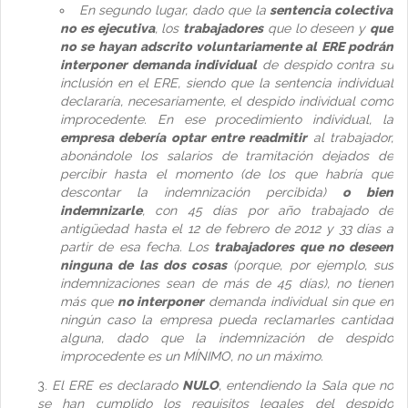
En segundo lugar, dado que la
sentencia colectiva
no es ejecutiva
, los
trabajadores
que lo deseen y
que
no se hayan adscrito voluntariamente al ERE podrán
interponer demanda individual
de despido contra su
inclusión en el ERE, siendo que la sentencia individual
declararía, necesariamente, el despido individual como
improcedente. En ese procedimiento individual, la
empresa debería optar entre readmitir
al trabajador,
abonándole los salarios de tramitación dejados de
percibir hasta el momento (de los que habría que
descontar la indemnización percibida)
o bien
indemnizarle
, con 45 días por año trabajado de
antigüedad hasta el 12 de febrero de 2012 y 33 días a
partir de esa fecha. Los
trabajadores que no deseen
ninguna de las dos cosas
(porque, por ejemplo, sus
indemnizaciones sean de más de 45 días), no tienen
más que
no interponer
demanda individual sin que en
ningún caso la empresa pueda reclamarles cantidad
alguna, dado que la indemnización de despido
improcedente es un MÍNIMO, no un máximo.
El ERE es declarado
NULO
, entendiendo la Sala que no
se han cumplido los requisitos legales del despido