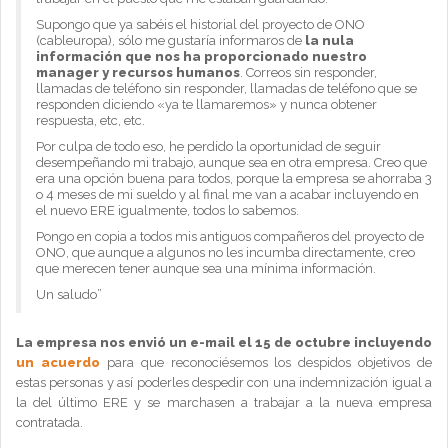
Supongo que ya sabéis el historial del proyecto de ONO
(cableuropa), sólo me gustaría informaros de
la nula
información que nos ha proporcionado nuestro
manager y recursos humanos
. Correos sin responder,
llamadas de teléfono sin responder, llamadas de teléfono que se
responden diciendo «ya te llamaremos» y nunca obtener
respuesta, etc, etc.
Por culpa de todo eso, he perdido la oportunidad de seguir
desempeñando mi trabajo, aunque sea en otra empresa. Creo que
era una opción buena para todos, porque la empresa se ahorraba 3
o 4 meses de mi sueldo y al final me van a acabar incluyendo en
el nuevo ERE igualmente, todos lo sabemos.
Pongo en copia a todos mis antiguos compañeros del proyecto de
ONO, que aunque a algunos no les incumba directamente, creo
que merecen tener aunque sea una mínima información.
Un saludo”
La empresa nos envió un e-mail el 15 de octubre incluyendo
un acuerdo
para que reconociésemos los despidos objetivos de
estas personas y así poderles despedir con una indemnización igual a
la del último ERE y se marchasen a trabajar a la nueva empresa
contratada.