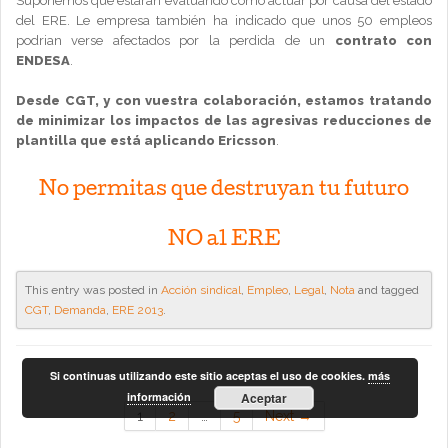
Suponemos que estarán evaluando cómo actuar por causa del estado
del ERE. Le empresa también ha indicado que unos 50 empleos
podrian verse afectados por la perdida de un
contrato con
ENDESA
.
Desde CGT, y con vuestra colaboración, estamos tratando
de minimizar los impactos de las agresivas reducciones de
plantilla que está aplicando Ericsson
.
No permitas que destruyan tu futuro
NO al ERE
This entry was posted in
Acción sindical
,
Empleo
,
Legal
,
Nota
and tagged
CGT
,
Demanda
,
ERE 2013
.
Si continuas utilizando este sitio aceptas el uso de cookies.
más
información
Aceptar
1
2
…
5
Next →