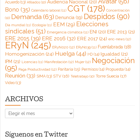
Avatar
(56)
Audiencia Nacional
(20)
Acuerdo
(13)
Afiliados
(10)
CGT
(178)
Bono
(35)
Calendario laboral
(11)
Concentración
Despidos
(90)
Demanda
(63)
Denuncia
(19)
(10)
Elecciones
EEM
(29)
Día mundial
(11)
Ecología
(11)
sindicales
(51)
ENI
(20)
ERE 2013
(21)
Emergencia climática
(11)
ERE 2015
(39)
ERE 2016
(32)
ERE 2017
(24)
eric-news
(12)
ERyN
(245)
Fuenlabrada
(18)
ERyN020
(12)
ERyN039
(11)
Huelga
(44)
Homogenización
(24)
Igualdad
(21)
I+D
(14)
Negociación
IPM
(21)
Licencias
(11)
Manifestación
(12)
Mujer
(12)
(95)
Paritaria
(15)
Permisos
(14)
Propuesta
(14)
Paga Productividad
(12)
Reunión
(33)
Torre Suecia
(17)
STV
(16)
SIMA
(13)
Teletrabajo
(10)
Video
(13)
ARCHIVOS
ARCHIVOS
Síguenos en Twitter