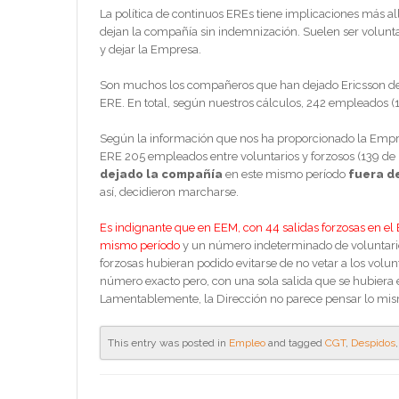
La política de continuos EREs tiene implicaciones más all
dejan la compañía sin indemnización. Suelen ser volunta
y dejar la Empresa.
Son muchos los compañeros que han dejado Ericsson des
ERE. En total, según nuestros cálculos, 242 empleados (
Según la información que nos ha proporcionado la Empres
ERE 205 empleados entre voluntarios y forzosos (139 de 
dejado la compañía
en este mismo período
fuera d
así, decidieron marcharse.
Es indignante que en EEM, con 44 salidas forzosas en el 
mismo período
y un número indeterminado de voluntario
forzosas hubieran podido evitarse de no vetar a los vo
número exacto pero, con una sola salida que se hubiera e
Lamentablemente, la Dirección no parece pensar lo mi
This entry was posted in
Empleo
and tagged
CGT
,
Despidos