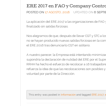
ERE 2017 en FAO y Company Contr
POSTED ON
17 AGOSTO, 2018
UPDATED ON
6 SEPTI
La aplicación del ERE 2017 a las organizaciones de FAO
finalizado sin salidas forzosas.
Nos alegramos de que, después de llevar CGT y STC a los
no se hayan producido nuevas salidas forzosas en la co
el ERE 2016 tras denunciarlo CGT en solitario.
A nuestro parecer, la Empresa está intentando minimiza
supondría la declaración de nulidad del ERE por el Supr
RRHH ha hecho el esfuerzo de recolocar a 16 trabajadores
refuerza la idea de que las recolocaciones son posibles y
voluntad por parte de la Dirección.
This entry was posted in
Información
and tagged
ERE 2017
,