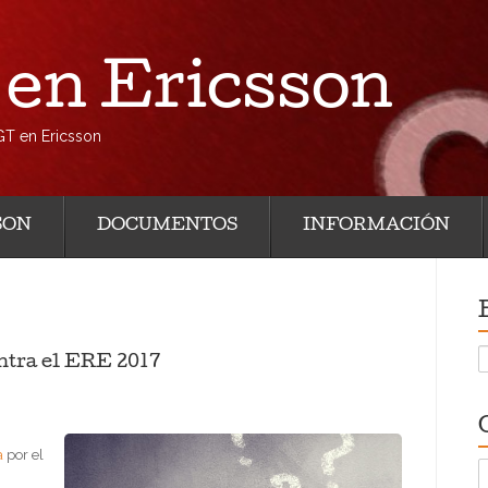
en Ericsson
GT en Ericsson
SON
DOCUMENTOS
INFORMACIÓN
B
ntra el ERE 2017
a
por el