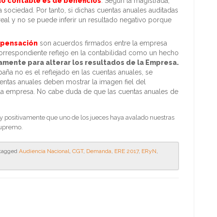
do contable es de beneficios
. Según la magistrada,
a sociedad. Por tanto, si dichas cuentas anuales auditadas
real y no se puede inferir un resultado negativo porque
mpensación
son acuerdos firmados entre la empresa
correspondiente reflejo en la contabilidad como un hecho
mente para alterar los resultados de la Empresa.
aña no es el reflejado en las cuentas anuales, se
uentas anuales deben mostrar la imagen fiel del
e la empresa. No cabe duda de que las cuentas anuales de
y positivamente que uno de los jueces haya avalado nuestras
Supremo.
tagged
Audiencia Nacional
,
CGT
,
Demanda
,
ERE 2017
,
ERyN
,