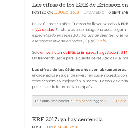
Las cifras de los ERE de Ericsson e
POSTED ON
11 JULIO, 2018
UPDATED ON
6 SEPTIEM
En los últimos 10 años, Ericsson ha llevado a cabo
6 ERE
1.550 salidas
. El futuro es poco halagüeño pues, según 
especializado en redes 2G y 3G, donde clientes no te v
a tener que invertir en redes 4G y 5G”
.
+info
Sólo
en los 4 últimos ERE, la Empresa ha gastado 148 
Un tremendo lastre para la cuenta de resultados y la im
Las cifras de los últimos años son abrumadoras.
encadenados en lugar de invertir en sus empleados con 
coste económico, mejorarían la marca Ericsson y evitaría
por el incierto futuro de la compañía.
This entry was posted in
Empleo
and tagged
ERE 2017
,
eric
ERE 2017: ya hay sentencia
POSTED ON
6 ABRIL, 2018