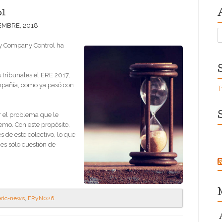
ol
EMBRE, 2018
A
 y Company Control ha
 tribunales el ERE 2017,
mpañía; como ya pasó con
T
r el problema que le
emo. Con este propósito,
 de este colectivo, lo que
 es sólo cuestión de
eric-news
,
ERyN026
.