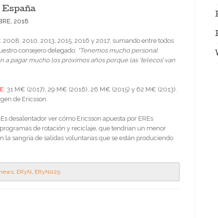
n España
BRE, 2018
: 2008, 2010, 2013, 2015, 2016 y 2017, sumando entre todos
nuestro consejero delegado:
“Tenemos mucho personal
an a pagar mucho los próximos años porque las ‘telecos’ van
M€
: 31 M€ (2017), 29 M€ (2016), 26 M€ (2015) y 62 M€ (2013).
agen de Ericsson.
Es desalentador ver cómo Ericsson apuesta por EREs
programas de rotación y reciclaje, que tendrían un menor
n la sangría de salidas voluntarias que se están produciendo
-news
,
ERyN
,
ERyN025
.