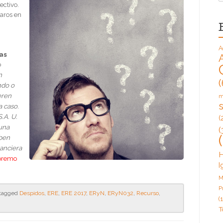
ectivo.
aros en
A
as
o
n
(
ndo o
eren
m
a caso.
.A. U.
(
 una
(
eben
nanciera
H
upremo
I
M
P
tagged
Despidos
,
ERE
,
ERE 2017
,
ERyN
,
ERyN032
,
Recurso
,
(1
T