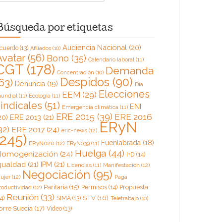
Búsqueda por etiquetas
Audiencia Nacional
(20)
cuerdo
(13)
Afiliados
(10)
Avatar
(56)
Bono
(35)
Calendario laboral
(11)
CGT
(178)
Demanda
Concentración
(10)
Despidos
(90)
63)
Denuncia
(19)
Día
Elecciones
EEM
(29)
undial
(11)
Ecología
(11)
sindicales
(51)
ENI
Emergencia climática
(11)
ERE 2015
(39)
ERE 2016
20)
ERE 2013
(21)
ERyN
32)
ERE 2017
(24)
eric-news
(12)
(245)
Fuenlabrada
(18)
ERyN020
(12)
ERyN039
(11)
Huelga
(44)
omogenización
(24)
I+D
(14)
gualdad
(21)
IPM
(21)
Licencias
(11)
Manifestación
(12)
Negociación
(95)
ujer
(12)
Paga
Paritaria
(15)
Permisos
(14)
Propuesta
roductividad
(12)
Reunión
(33)
4)
STV
(16)
SIMA
(13)
Teletrabajo
(10)
orre Suecia
(17)
Video
(13)