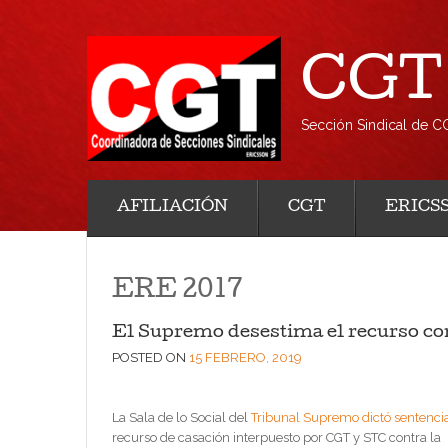
CGT 
Sección Sindical de C
AFILIACIÓN
CGT
ERICS
ERE 2017
El Supremo desestima el recurso co
POSTED ON
15 FEBRERO, 2019
La Sala de lo Social del
Tribunal Supremo dictó sentenci
recurso de casación interpuesto por CGT y STC contra la