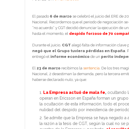
El pasado
6 de marzo
se celebró el juicio del ERE de 2
Nacional. Recordemos que el periodo de negociación se c
“no acuerdo” y CGT decidió denunciar la ejecución de u
hasta el momento, el
despido forzoso de 70 compa
Durante el juicio,
CGT
alegó falta de información clave p
negó que el Grupo tuviera pérdidas en España
. 
entregó el
informe económico
de un
perito indepe
El
23 de marzo
recibimos la
sentencia
. De los tres mag
Nacional, 2 desestiman la demanda, pero la tercera emit
haberse declarado nulo, ya que:
La Empresa actuó de mala fe
,
ocultando la
operan en Ericsson en España forman un grupo a
la ocultación de esta información, todo el pro
nulidad del despido por inexistencia de período
Se admite que la Empresa se haya negado a 
la razón a la tesis de CGT, según la cual no se 