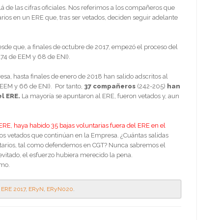
á de las cifras oficiales. Nos referimos a los compañeros que
rios en un ERE que, tras ser vetados, deciden seguir adelante
de que, a finales de octubre de 2017, empezó el proceso del
174 de EEM y 68 de ENI).
a, hasta finales de enero de 2018 han salido adscritos al
EEM y 66 de ENI). Por tanto,
37 compañeros
(242-205)
han
el ERE.
La mayoría se apuntaron al ERE, fueron vetados y, aun
ERE, haya habido 35 bajas voluntarias fuera del ERE en el
s vetados que continúan en la Empresa. ¿Cuántas salidas
luntarios, tal como defendemos en CGT? Nunca sabremos el
vitado, el esfuerzo hubiera merecido la pena.
smo.
,
ERE 2017
,
ERyN
,
ERyN020
.