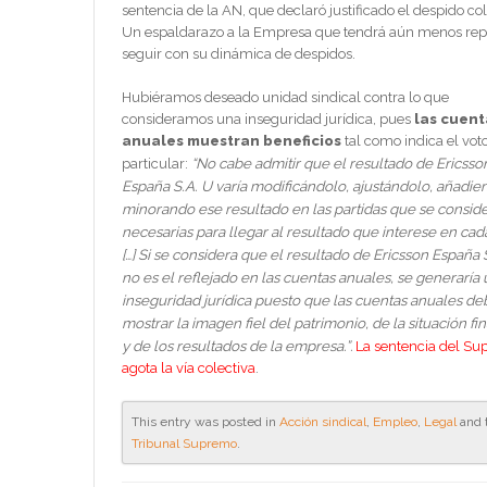
sentencia de la AN, que declaró justificado el despido col
Un espaldarazo a la Empresa que tendrá aún menos rep
seguir con su dinámica de despidos.
Hubiéramos deseado unidad sindical contra lo que
consideramos una inseguridad jurídica, pues
las cuent
anuales muestran beneficios
tal como indica el vot
“No cabe admitir que el resultado de Ericsso
particular:
España S.A. U varía modificándolo, ajustándolo, añadie
minorando ese resultado en las partidas que se consid
necesarias para llegar al resultado que interese en cad
[…] Si se considera que el resultado de Ericsson España S
no es el reflejado en las cuentas anuales, se generaría
inseguridad jurídica puesto que las cuentas anuales d
mostrar la imagen fiel del patrimonio, de la situación fi
y de los resultados de la empresa.”
.
La sentencia del S
agota la vía colectiva
.
This entry was posted in
Acción sindical
,
Empleo
,
Legal
and 
Tribunal Supremo
.