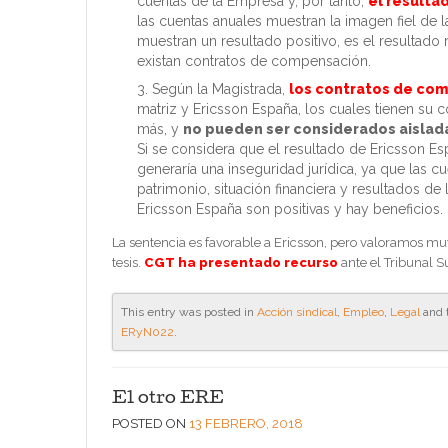
cuentas de la Empresa y, por tanto,
el resulta
las cuentas anuales muestran la imagen fiel de l
muestran un resultado positivo, es el resultado 
existan contratos de compensación.
Según la Magistrada,
los contratos de co
matriz y Ericsson España, los cuales tienen su 
más, y
no pueden ser considerados aislada
Si se considera que el resultado de Ericsson Esp
generaría una inseguridad jurídica, ya que las c
patrimonio, situación financiera y resultados d
Ericsson España son positivas y hay beneficios.
La sentencia es favorable a Ericsson, pero valoramos mu
tesis.
CGT ha presentado recurso
ante el Tribunal 
This entry was posted in
Acción sindical
,
Empleo
,
Legal
and 
ERyN022
.
El otro ERE
POSTED ON
13 FEBRERO, 2018