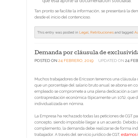
que ésta aporte la documentación solicitada.
Tan pronto se facilite la información, se presentará la
desde el inicio del contencioso.
This entry was posted in
Legal
,
Retribuciones
and tagged
Au
Demanda por cláusula de exclusivid
POSTED ON
24 FEBRERO, 2019
UPDATED ON
24 FE
Muchos trabajadores de Ericsson tenemos una cláusula 
que un porcentaje del salario bruto anual se abona en c
empleado se compromete a una plena dedicación a cam
contraprestación económica (típicamente un 10%), que 
individualizada en nómina.
La Empresa ha rechazado todas las peticiones de CGT pa
concepto, siendo imposible llegar a un acuerdo. Debido a
complemento, la demanda debe realizarse de forma indiv
trabajador. A través del servicio jurídico de CGT,
estamos 