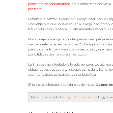
poder interponer demandas
, aduciendo otros motivos a 
prescrito
.
Pretender alcanzar un acuerdo “excepcional” con la Em
unos objetivos que no se adecuen a la legalidad, compli
futuro si Ericsson repitiera unilateralmente esta fórmula
No nos dejemos engañar por las previsiones que ya se e
ciertos objetivos recién cerrado el Q1. De aquí a final
para poder anticipar niveles de consecución, y una mala
posibilidades de maniobra en el futuro.
La Empresa ha intentado reiteradamente en los últimos año
obligándonos a acudir a la justicia que, hasta la fecha,
seamos flexibles pensando que nos beneficia.
El juicio se celebrará el próximo 22 de mayo.
Os mante
This entry was posted in
Legal
,
Retribuciones
and tagged
Au