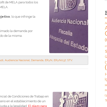
ofit de MELA para todos los
 MELA.
jetivo
, lo que infringe la
A
stimado la demanda por
nido de la misma.
(
m
(
udi
,
Audiencia Nacional
,
Demanda
,
ERyN
,
ERyN037
,
STV
.
(
H
I
M
P
(1
cial de Condiciones de Trabajo en
T
erio en el establecimiento de un
usta a la legalidad.
El plazo para