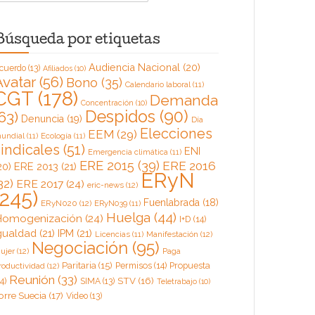
Búsqueda por etiquetas
Audiencia Nacional
(20)
cuerdo
(13)
Afiliados
(10)
Avatar
(56)
Bono
(35)
Calendario laboral
(11)
CGT
(178)
Demanda
Concentración
(10)
Despidos
(90)
63)
Denuncia
(19)
Día
Elecciones
EEM
(29)
undial
(11)
Ecología
(11)
sindicales
(51)
ENI
Emergencia climática
(11)
ERE 2015
(39)
ERE 2016
20)
ERE 2013
(21)
ERyN
32)
ERE 2017
(24)
eric-news
(12)
(245)
Fuenlabrada
(18)
ERyN020
(12)
ERyN039
(11)
Huelga
(44)
omogenización
(24)
I+D
(14)
gualdad
(21)
IPM
(21)
Licencias
(11)
Manifestación
(12)
Negociación
(95)
ujer
(12)
Paga
Paritaria
(15)
Permisos
(14)
Propuesta
roductividad
(12)
Reunión
(33)
4)
STV
(16)
SIMA
(13)
Teletrabajo
(10)
orre Suecia
(17)
Video
(13)