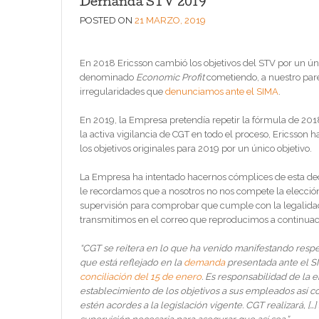
Demanda STV 2019
POSTED ON
21 MARZO, 2019
En 2018 Ericsson cambió los objetivos del STV por un ú
denominado
Economic Profit
cometiendo, a nuestro par
irregularidades que
denunciamos ante el SIMA
.
En 2019, la Empresa pretendía repetir la fórmula de 201
la activa vigilancia de CGT en todo el proceso, Ericsson h
los objetivos originales para 2019 por un único objetivo.
La Empresa ha intentado hacernos cómplices de esta de
le recordamos que a nosotros no nos compete la elección 
supervisión para comprobar que cumple con la legalidad.
transmitimos en el correo que reproducimos a continuac
“CGT se reitera en lo que ha venido manifestando respe
que está reflejado en la
demanda
presentada ante el S
conciliación del 15 de enero
. Es responsabilidad de la 
establecimiento de los objetivos a sus empleados así 
estén acordes a la legislación vigente. CGT realizará, […]