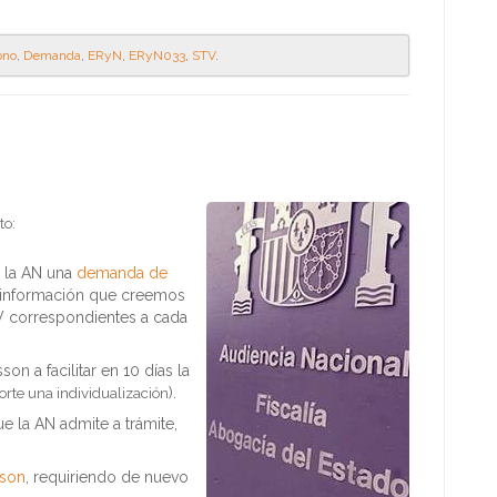
ono
,
Demanda
,
ERyN
,
ERyN033
,
STV
.
to:
 la AN una
demanda de
la información que creemos
V correspondientes a cada
son a facilitar en 10 días la
rte una individualización
).
e la AN admite a trámite,
sson
, requiriendo de nuevo