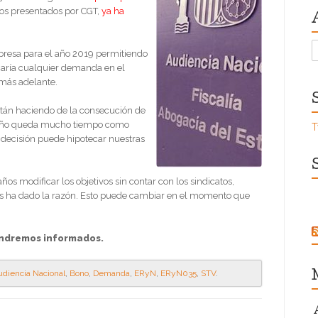
los presentados por CGT,
ya ha
A
presa para el año 2019 permitiendo
caría cualquier demanda en el
 más adelante.
stán haciendo de la consecución de
 de año queda mucho tiempo como
T
 decisión puede hipotecar nuestras
s modificar los objetivos sin contar con los sindicatos,
 nos ha dado la razón. Esto puede cambiar en el momento que
ndremos informados.
diencia Nacional
,
Bono
,
Demanda
,
ERyN
,
ERyN035
,
STV
.