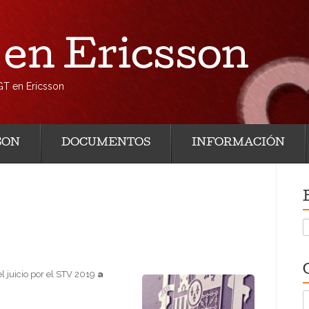
en Ericsson
GT en Ericsson
SON
DOCUMENTOS
INFORMACIÓN
B
l juicio por el STV 2019
a