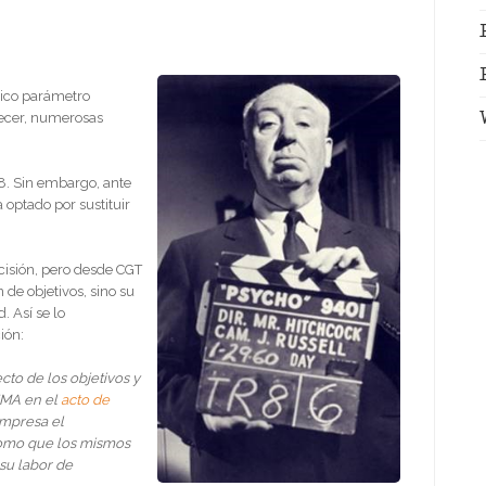
nico parámetro
ecer, numerosas
8. Sin embargo, ante
a optado por sustituir
cisión, pero desde CGT
de objetivos, sino su
 Así se lo
ión:
cto de los objetivos y
IMA en el
acto de
empresa el
como que los mismos
 su labor de