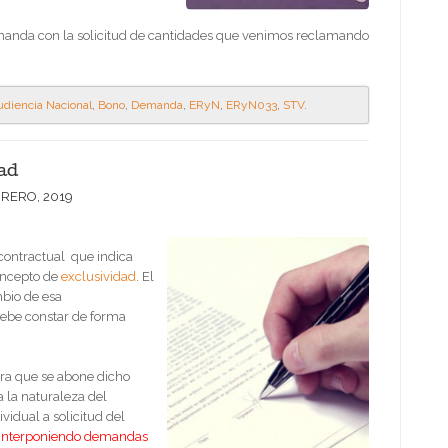
 demanda con la solicitud de cantidades que venimos reclamando
diencia Nacional
,
Bono
,
Demanda
,
ERyN
,
ERyN033
,
STV
.
ad
BRERO, 2019
contractual que indica
oncepto de
exclusividad
. El
bio de esa
debe constar de forma
ra que se abone dicho
 la naturaleza del
idual a solicitud del
interponiendo demandas