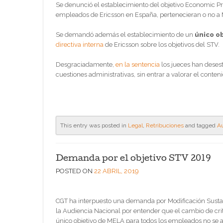
Se denunció el establecimiento del objetivo Economic Pr
empleados de Ericsson en España, pertenecieran o no a
Se demandó además el establecimiento de un
único ob
directiva interna
de Ericsson sobre los objetivos del STV.
Desgraciadamente,
en la sentencia
los jueces han dese
cuestiones administrativas, sin entrar a valorar el conte
This entry was posted in
Legal
,
Retribuciones
and tagged
A
Demanda por el objetivo STV 2019
POSTED ON
22 ABRIL, 2019
CGT ha interpuesto una demanda por Modificación Sustan
la Audiencia Nacional por entender que el cambio de crit
único objetivo de MELA para todos los empleados no se aj