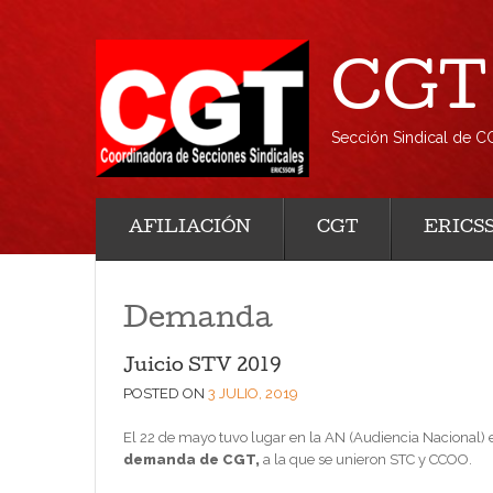
CGT 
Sección Sindical de C
AFILIACIÓN
CGT
ERICS
Demanda
Juicio STV 2019
POSTED ON
3 JULIO, 2019
El 22 de mayo tuvo lugar en la AN (Audiencia Nacional) e
demanda de CGT,
a la que se unieron STC y CCOO.