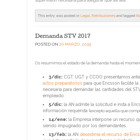
supervisión necesaria para asegurar que así sea.”
This entry was posted in
Legal
,
Retribuciones
and tagged
B
Demanda STV 2017
POSTED ON
20 MARZO, 2019
Os resumimos el estado de la demanda hasta el momen
3/dic:
CGT, UGT y CCOO presentamos ante
actos preparatorios
para que Ericsson facilite 
necesaria para demandar las cantidades del ST
empleado.
5/dic:
la AN admite la solicitud e insta a Erics
información requerida (
excepto aquella que compo
14/ene:
la Empresa interpone un recurso qu
siendo impugnado por los demandantes.
13/feb:
la AN
desestima el recurso de Eric