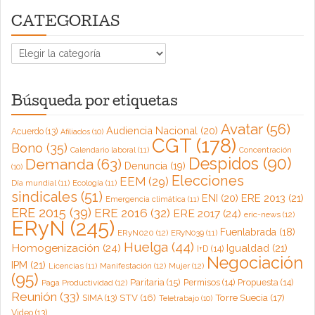
CATEGORIAS
CATEGORIAS
Búsqueda por etiquetas
Avatar
(56)
Audiencia Nacional
(20)
Acuerdo
(13)
Afiliados
(10)
CGT
(178)
Bono
(35)
Calendario laboral
(11)
Concentración
Despidos
(90)
Demanda
(63)
Denuncia
(19)
(10)
Elecciones
EEM
(29)
Día mundial
(11)
Ecología
(11)
sindicales
(51)
ENI
(20)
ERE 2013
(21)
Emergencia climática
(11)
ERE 2015
(39)
ERE 2016
(32)
ERE 2017
(24)
eric-news
(12)
ERyN
(245)
Fuenlabrada
(18)
ERyN020
(12)
ERyN039
(11)
Huelga
(44)
Homogenización
(24)
Igualdad
(21)
I+D
(14)
Negociación
IPM
(21)
Licencias
(11)
Manifestación
(12)
Mujer
(12)
(95)
Paritaria
(15)
Permisos
(14)
Propuesta
(14)
Paga Productividad
(12)
Reunión
(33)
Torre Suecia
(17)
STV
(16)
SIMA
(13)
Teletrabajo
(10)
Video
(13)