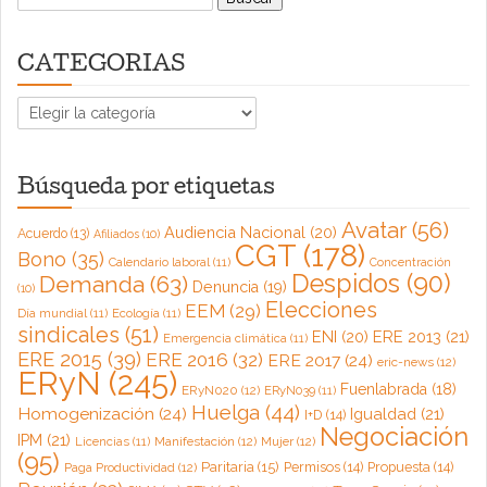
CATEGORIAS
CATEGORIAS
Búsqueda por etiquetas
Avatar
(56)
Audiencia Nacional
(20)
Acuerdo
(13)
Afiliados
(10)
CGT
(178)
Bono
(35)
Calendario laboral
(11)
Concentración
Despidos
(90)
Demanda
(63)
Denuncia
(19)
(10)
Elecciones
EEM
(29)
Día mundial
(11)
Ecología
(11)
sindicales
(51)
ENI
(20)
ERE 2013
(21)
Emergencia climática
(11)
ERE 2015
(39)
ERE 2016
(32)
ERE 2017
(24)
eric-news
(12)
ERyN
(245)
Fuenlabrada
(18)
ERyN020
(12)
ERyN039
(11)
Huelga
(44)
Homogenización
(24)
Igualdad
(21)
I+D
(14)
Negociación
IPM
(21)
Licencias
(11)
Manifestación
(12)
Mujer
(12)
(95)
Paritaria
(15)
Permisos
(14)
Propuesta
(14)
Paga Productividad
(12)