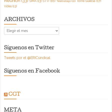
Reunión
(33)
Torre Suecia
(17)
STV
(16)
SIMA
(13)
Teletrabajo
(10)
Video
(13)
ARCHIVOS
ARCHIVOS
Síguenos en Twitter
Tweets por el @ERICsindical.
Síguenos en Facebook
CGT
META