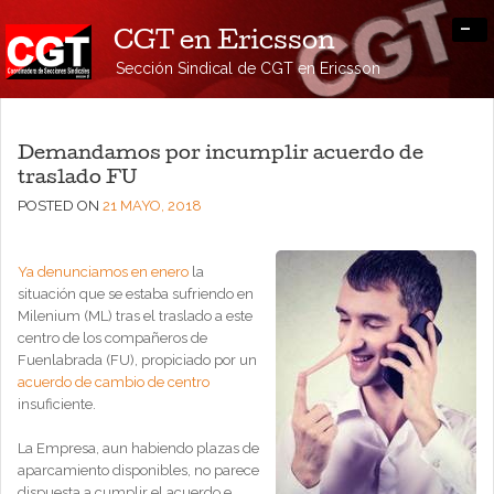
-
CGT en Ericsson
Sección Sindical de CGT en Ericsson
Demandamos por incumplir acuerdo de
traslado FU
POSTED ON
21 MAYO, 2018
Ya denunciamos en enero
la
situación que se estaba sufriendo en
Milenium (ML) tras el traslado a este
centro de los compañeros de
Fuenlabrada (FU), propiciado por un
acuerdo de cambio de centro
insuficiente.
La Empresa, aun habiendo plazas de
aparcamiento disponibles, no parece
dispuesta a cumplir el acuerdo e