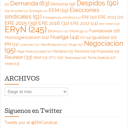
Despidos
(90)
Demanda
(63)
Denuncia
(19)
(10)
Elecciones
EEM
(29)
Día mundial
(11)
Ecología
(11)
sindicales
(51)
ENI
(20)
ERE 2013
(21)
Emergencia climática
(11)
ERE 2015
(39)
ERE 2016
(32)
ERE 2017
(24)
eric-news
(12)
ERyN
(245)
Fuenlabrada
(18)
ERyN020
(12)
ERyN039
(11)
Huelga
(44)
Homogenización
(24)
Igualdad
(21)
I+D
(14)
Negociación
IPM
(21)
Licencias
(11)
Manifestación
(12)
Mujer
(12)
(95)
Paritaria
(15)
Permisos
(14)
Propuesta
(14)
Paga Productividad
(12)
Reunión
(33)
Torre Suecia
(17)
STV
(16)
SIMA
(13)
Teletrabajo
(10)
Video
(13)
ARCHIVOS
ARCHIVOS
Síguenos en Twitter
Tweets por el @ERICsindical.