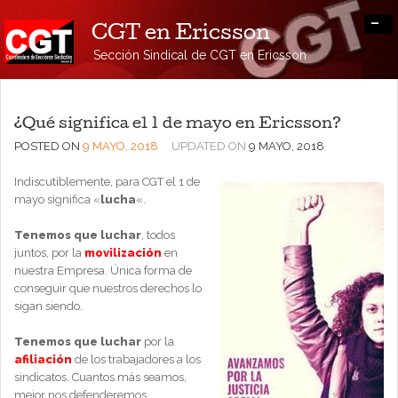
-
CGT en Ericsson
Sección Sindical de CGT en Ericsson
¿Qué significa el 1 de mayo en Ericsson?
POSTED ON
9 MAYO, 2018
UPDATED ON
9 MAYO, 2018
Indiscutiblemente, para CGT el 1 de
mayo significa «
lucha
«.
Tenemos que luchar
, todos
juntos, por la
movilización
en
nuestra Empresa. Única forma de
conseguir que nuestros derechos lo
sigan siendo.
Tenemos que luchar
por la
afiliación
de los trabajadores a los
sindicatos. Cuantos más seamos,
mejor nos defenderemos.