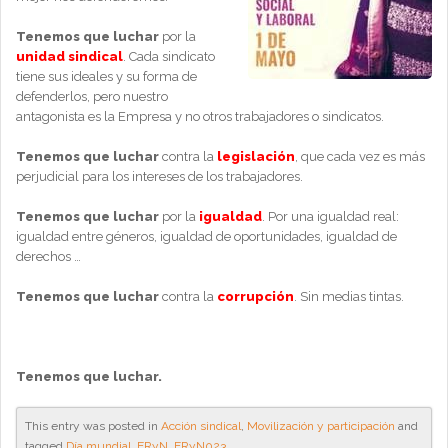
Tenemos que luchar
por la
unidad sindical
. Cada sindicato
tiene sus ideales y su forma de
defenderlos, pero nuestro
antagonista es la Empresa y no otros trabajadores o sindicatos.
Tenemos que luchar
contra la
legislación
, que cada vez es más
perjudicial para los intereses de los trabajadores.
Tenemos que luchar
por la
igualdad
. Por una igualdad real:
igualdad entre géneros, igualdad de oportunidades, igualdad de
derechos …
Tenemos que luchar
contra la
corrupción
. Sin medias tintas.
Tenemos que luchar.
This entry was posted in
Acción sindical
,
Movilización y participación
and
tagged
Día mundial
,
ERyN
,
ERyN023
.