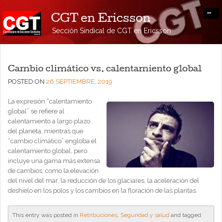
-
CGT en Ericsson
Sección Sindical de CGT en Ericsson
Cambio climático vs. calentamiento global
POSTED ON
26 SEPTIEMBRE, 2019
La expresión “calentamiento
global” se refiere al
calentamiento a largo plazo
del planeta, mientras que
“cambio climático” engloba el
calentamiento global, pero
incluye una gama más extensa
de cambios, como la elevación
del nivel del mar, la reducción de los glaciares, la aceleración del
deshielo en los polos y los cambios en la floración de las plantas.
This entry was posted in
Retribuciones
,
Seguridad y salud
and tagged