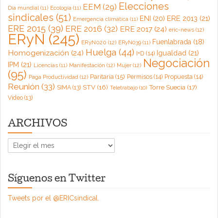
Elecciones
EEM
(29)
Día mundial
(11)
Ecología
(11)
sindicales
(51)
ENI
(20)
ERE 2013
(21)
Emergencia climática
(11)
ERE 2015
(39)
ERE 2016
(32)
ERE 2017
(24)
eric-news
(12)
ERyN
(245)
Fuenlabrada
(18)
ERyN020
(12)
ERyN039
(11)
Huelga
(44)
Homogenización
(24)
Igualdad
(21)
I+D
(14)
Negociación
IPM
(21)
Licencias
(11)
Manifestación
(12)
Mujer
(12)
(95)
Paritaria
(15)
Permisos
(14)
Propuesta
(14)
Paga Productividad
(12)
Reunión
(33)
Torre Suecia
(17)
STV
(16)
SIMA
(13)
Teletrabajo
(10)
Video
(13)
ARCHIVOS
ARCHIVOS
Síguenos en Twitter
Tweets por el @ERICsindical.