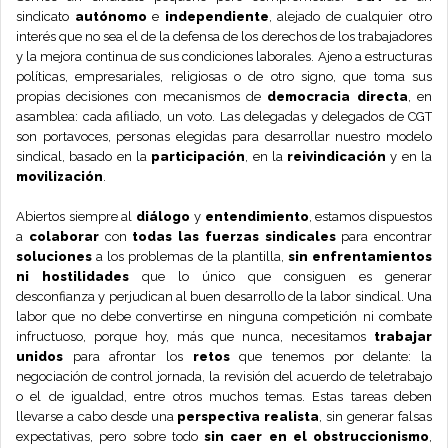
sindicato
autónomo
e
independiente
, alejado de cualquier otro
interés que no sea el de la defensa de los derechos de los trabajadores
y la mejora continua de sus condiciones laborales. Ajeno a estructuras
políticas, empresariales, religiosas o de otro signo, que toma sus
propias decisiones con mecanismos de
democracia directa
, en
asamblea: cada afiliado, un voto. Las delegadas y delegados de CGT
son portavoces, personas elegidas para desarrollar nuestro modelo
sindical, basado en la
participación
, en la
reivindicación
y en la
movilización
.
Abiertos siempre al
diálogo
y
entendimiento
, estamos dispuestos
a
colaborar
con
todas las fuerzas sindicales
para encontrar
soluciones
a los problemas de la plantilla,
sin enfrentamientos
ni hostilidades
que lo único que consiguen es generar
desconfianza y perjudican al buen desarrollo de la labor sindical. Una
labor que no debe convertirse en ninguna competición ni combate
infructuoso, porque hoy, más que nunca, necesitamos
trabajar
unidos
para afrontar los
retos
que tenemos por delante: la
negociación de control jornada, la revisión del acuerdo de teletrabajo
o el de igualdad, entre otros muchos temas. Estas tareas deben
llevarse a cabo desde una
perspectiva realista
, sin generar falsas
expectativas, pero sobre todo
sin caer en el obstruccionismo
,