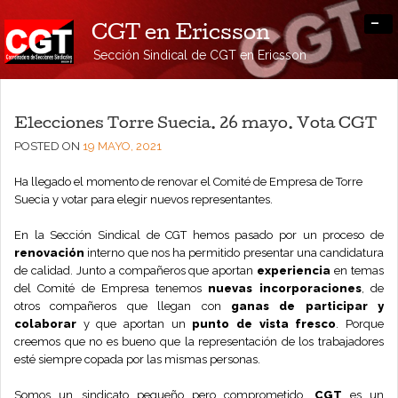
-
CGT en Ericsson
Sección Sindical de CGT en Ericsson
Elecciones Torre Suecia. 26 mayo. Vota CGT
POSTED ON
19 MAYO, 2021
Ha llegado el momento de renovar el Comité de Empresa de Torre
Suecia y votar para elegir nuevos representantes.
En la Sección Sindical de CGT hemos pasado por un proceso de
renovación
interno que nos ha permitido presentar una candidatura
de calidad. Junto a compañeros que aportan
experiencia
en temas
del Comité de Empresa tenemos
nuevas incorporaciones
, de
otros compañeros que llegan con
ganas de participar y
colaborar
y que aportan un
punto de vista fresco
. Porque
creemos que no es bueno que la representación de los trabajadores
esté siempre copada por las mismas personas.
Somos un sindicato pequeño pero comprometido.
CGT
es un