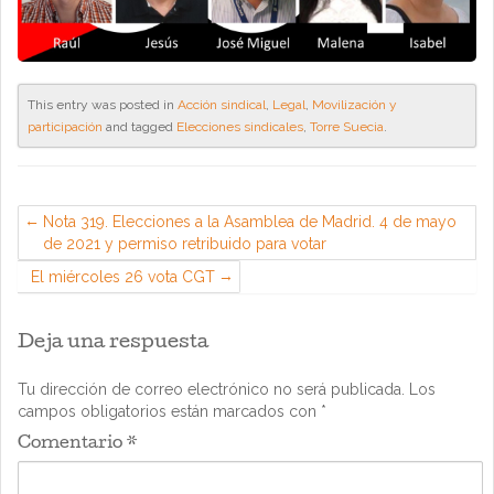
This entry was posted in
Acción sindical
,
Legal
,
Movilización y
participación
and tagged
Elecciones sindicales
,
Torre Suecia
.
Nota 319. Elecciones a la Asamblea de Madrid. 4 de mayo
de 2021 y permiso retribuido para votar
El miércoles 26 vota CGT
Deja una respuesta
Tu dirección de correo electrónico no será publicada.
Los
campos obligatorios están marcados con
*
Comentario
*