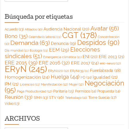
Búsqueda por etiquetas
Avatar
(56)
Audiencia Nacional
(20)
Acuerdo
(13)
Afiliados
(10)
CGT
(178)
Bono
(35)
Calendario laboral
(11)
Concentración
Despidos
(90)
Demanda
(63)
Denuncia
(19)
(10)
Elecciones
EEM
(29)
Día mundial
(11)
Ecología
(11)
sindicales
(51)
ENI
(20)
ERE 2013
(21)
Emergencia climática
(11)
ERE 2015
(39)
ERE 2016
(32)
ERE 2017
(24)
eric-news
(12)
ERyN
(245)
Fuenlabrada
(18)
ERyN020
(12)
ERyN039
(11)
Huelga
(44)
Homogenización
(24)
Igualdad
(21)
I+D
(14)
Negociación
IPM
(21)
Licencias
(11)
Manifestación
(12)
Mujer
(12)
(95)
Paritaria
(15)
Permisos
(14)
Propuesta
(14)
Paga Productividad
(12)
Reunión
(33)
Torre Suecia
(17)
STV
(16)
SIMA
(13)
Teletrabajo
(10)
Video
(13)
ARCHIVOS