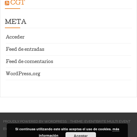
CGT
META
Acceder
Feed de entradas
Feed de comentarios
WordPress.org
PROUDLY POWERED BY WORDPRESS
THEME: EVENTBRITE MULTI EVENT
BY
VOCE PLATFORMS
Si continuas utilizando este sitio aceptas el uso de cookies.
.
más
información
Aceptar