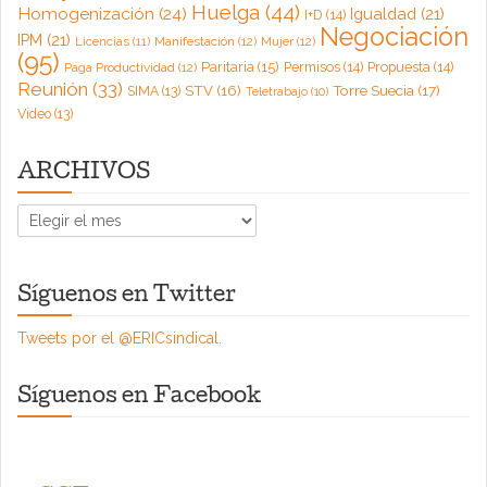
Huelga
(44)
Homogenización
(24)
Igualdad
(21)
I+D
(14)
Negociación
IPM
(21)
Licencias
(11)
Manifestación
(12)
Mujer
(12)
(95)
Paritaria
(15)
Permisos
(14)
Propuesta
(14)
Paga Productividad
(12)
Reunión
(33)
Torre Suecia
(17)
STV
(16)
SIMA
(13)
Teletrabajo
(10)
Video
(13)
ARCHIVOS
ARCHIVOS
Síguenos en Twitter
Tweets por el @ERICsindical.
Síguenos en Facebook