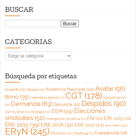
BUSCAR
Buscar:
CATEGORIAS
CATEGORIAS
Búsqueda por etiquetas
Avatar
(56)
Audiencia Nacional
(20)
Acuerdo
(13)
Afiliados
(10)
CGT
(178)
Bono
(35)
Calendario laboral
(11)
Concentración
Despidos
(90)
Demanda
(63)
Denuncia
(19)
(10)
Elecciones
EEM
(29)
Día mundial
(11)
Ecología
(11)
sindicales
(51)
ENI
(20)
ERE 2013
(21)
Emergencia climática
(11)
ERE 2015
(39)
ERE 2016
(32)
ERE 2017
(24)
eric-news
(12)
ERyN
(245)
Fuenlabrada
(18)
ERyN020
(12)
ERyN039
(11)