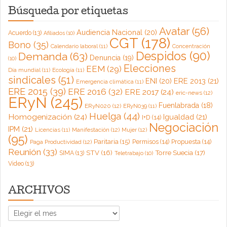
Búsqueda por etiquetas
Avatar
(56)
Audiencia Nacional
(20)
Acuerdo
(13)
Afiliados
(10)
CGT
(178)
Bono
(35)
Calendario laboral
(11)
Concentración
Despidos
(90)
Demanda
(63)
Denuncia
(19)
(10)
Elecciones
EEM
(29)
Día mundial
(11)
Ecología
(11)
sindicales
(51)
ENI
(20)
ERE 2013
(21)
Emergencia climática
(11)
ERE 2015
(39)
ERE 2016
(32)
ERE 2017
(24)
eric-news
(12)
ERyN
(245)
Fuenlabrada
(18)
ERyN020
(12)
ERyN039
(11)
Huelga
(44)
Homogenización
(24)
Igualdad
(21)
I+D
(14)
Negociación
IPM
(21)
Licencias
(11)
Manifestación
(12)
Mujer
(12)
(95)
Paritaria
(15)
Permisos
(14)
Propuesta
(14)
Paga Productividad
(12)
Reunión
(33)
Torre Suecia
(17)
STV
(16)
SIMA
(13)
Teletrabajo
(10)
Video
(13)
ARCHIVOS
ARCHIVOS