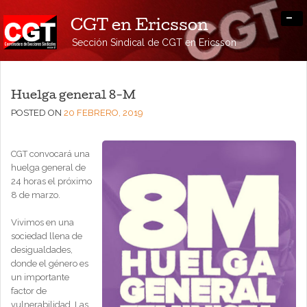
-
CGT en Ericsson
Sección Sindical de CGT en Ericsson
Huelga general 8-M
POSTED ON
20 FEBRERO, 2019
CGT convocará una
huelga general de
24 horas el próximo
8 de marzo.
Vivimos en una
sociedad llena de
desigualdades,
donde el género es
un importante
factor de
vulnerabilidad. Las