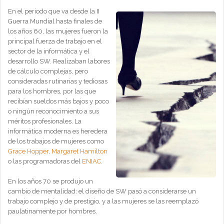
En el periodo que va desde la II
Guerra Mundial hasta finales de
los años 60, las mujeres fueron la
principal fuerza de trabajo en el
sector de la informática y el
desarrollo SW. Realizaban labores
de cálculo complejas, pero
consideradas rutinarias y tediosas
para los hombres, por las que
recibían sueldos más bajos y poco
o ningún reconocimiento a sus
méritos profesionales. La
informática moderna es heredera
de los trabajos de mujeres como
Grace Hopper
,
Margaret Hamilton
o las programadoras del
ENIAC
.
En los años 70 se produjo un
cambio de mentalidad: el diseño de SW pasó a considerarse un
trabajo complejo y de prestigio, y a las mujeres se las reemplazó
paulatinamente por hombres.