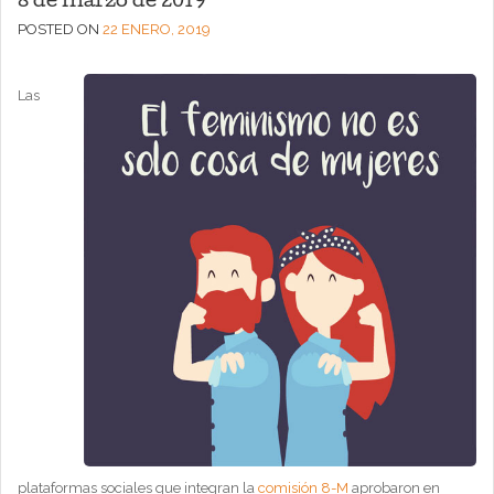
8 de marzo de 2019
POSTED ON
22 ENERO, 2019
Las
plataformas sociales que integran la
comisión 8-M
aprobaron en