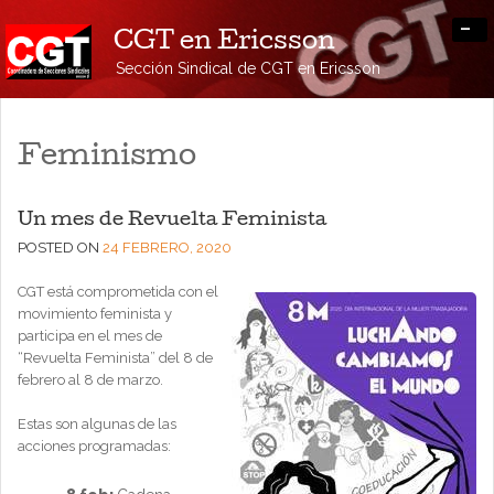
-
CGT en Ericsson
Sección Sindical de CGT en Ericsson
Feminismo
Un mes de Revuelta Feminista
POSTED ON
24 FEBRERO, 2020
CGT está comprometida con el
movimiento feminista y
participa en el mes de
“Revuelta Feminista” del 8 de
febrero al 8 de marzo.
Estas son algunas de las
acciones programadas: