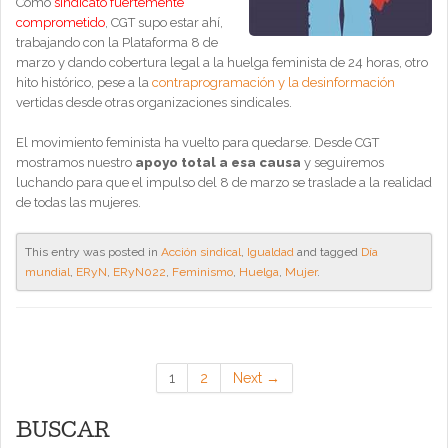
Como
sindicato fuertemente
comprometido
, CGT supo estar ahí,
trabajando con la Plataforma 8 de
marzo y dando cobertura legal a la huelga feminista de 24 horas, otro
hito histórico, pese a la
contraprogramación y la desinformación
vertidas desde otras organizaciones sindicales.
El movimiento feminista ha vuelto para quedarse. Desde CGT
mostramos nuestro
apoyo total a esa causa
y seguiremos
luchando para que el impulso del 8 de marzo se traslade a la realidad
de todas las mujeres.
This entry was posted in
Acción sindical
,
Igualdad
and tagged
Día
mundial
,
ERyN
,
ERyN022
,
Feminismo
,
Huelga
,
Mujer
.
1
2
Next →
BUSCAR