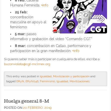
8 feb:
Cadena
Humana Feminista.
+info
25 feb:
concentración
masculina en apoyo al
feminismo
5 mar:
paseo
informativo y grabación del vídeo “Comando CGT”
8 mar:
concentración en Callao, performance y
participación en la gran manifestación.
+info
Si quieres saber más o participar en cualquiera de ellas, escribe a
buzonvioleta@cgt-mclmex.org
This entry was posted in
Igualdad
,
Movilización y participación
and
tagged
ERyN
,
ERyN046
,
Feminismo
,
Igualdad
,
Movilizaciones
.
Huelga general 8-M
POSTED ON
20 FEBRERO, 2019