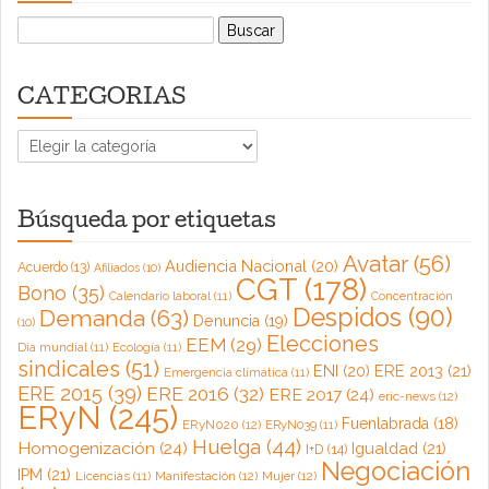
Buscar:
CATEGORIAS
CATEGORIAS
Búsqueda por etiquetas
Avatar
(56)
Audiencia Nacional
(20)
Acuerdo
(13)
Afiliados
(10)
CGT
(178)
Bono
(35)
Calendario laboral
(11)
Concentración
Despidos
(90)
Demanda
(63)
Denuncia
(19)
(10)
Elecciones
EEM
(29)
Día mundial
(11)
Ecología
(11)
sindicales
(51)
ENI
(20)
ERE 2013
(21)
Emergencia climática
(11)
ERE 2015
(39)
ERE 2016
(32)
ERE 2017
(24)
eric-news
(12)
ERyN
(245)
Fuenlabrada
(18)
ERyN020
(12)
ERyN039
(11)
Huelga
(44)
Homogenización
(24)
Igualdad
(21)
I+D
(14)
Negociación
IPM
(21)
Licencias
(11)
Manifestación
(12)
Mujer
(12)