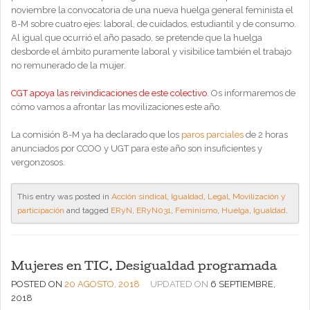
noviembre la convocatoria de una nueva huelga general feminista el
8-M sobre cuatro ejes: laboral, de cuidados, estudiantil y de consumo.
Al igual que ocurrió el año pasado, se pretende que la huelga
desborde el ámbito puramente laboral y visibilice también el trabajo
no remunerado de la mujer.
CGT apoya las reivindicaciones de este colectivo
. Os informaremos de
cómo vamos a afrontar las movilizaciones este año.
La comisión 8-M ya ha declarado que los
paros parciales
de 2 horas
anunciados por CCOO y UGT para este año son insuficientes y
vergonzosos.
This entry was posted in
Acción sindical
,
Igualdad
,
Legal
,
Movilización y
participación
and tagged
ERyN
,
ERyN031
,
Feminismo
,
Huelga
,
Igualdad
.
Mujeres en TIC. Desigualdad programada
POSTED ON
20 AGOSTO, 2018
UPDATED ON
6 SEPTIEMBRE,
2018