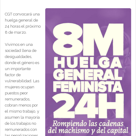
CGT convocará una
huelga general de
24 horas el próximo
8 de marzo.
Vivimos en una
sociedad llena de
desigualdades,
donde el género es
un importante
factor de
vulnerabilidad. Las
mujeres ocupan
puestos peor
remunerados,
cobran menos por
el mismo trabajo, y
asumen la mayoría
de los trabajos no
remunerados con
las penalizaciones